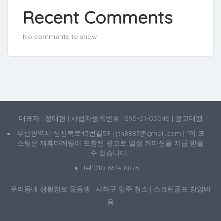
Recent Comments
No comments to show.
대표자 : 정태현 | 사업자등록번호 : 595-01-03045 | 광고대행
부산광역시 신산북로43번길59 | jth8887@gmail.com | "이 포
스팅은 제휴마케팅이 포함된 광고로 일정 커미션을 지급 받을
수 있습니다."
Tel 010-6614-8876
우리동네 생활정보
울동생
|
사하구 입주 청소
|
스크린골프 창업비
용