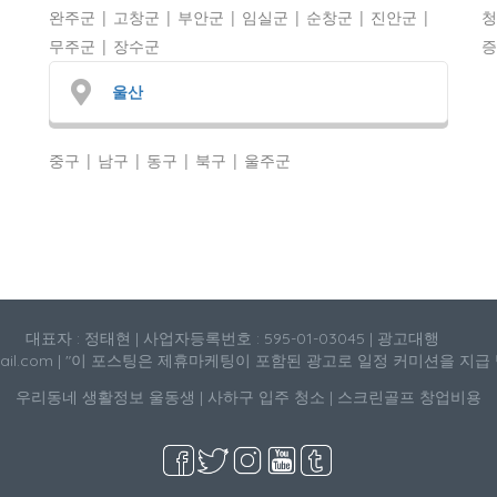
완주군 | 고창군 | 부안군 | 임실군 | 순창군 | 진안군 |
청
무주군 | 장수군
증
울산
중구 | 남구 | 동구 | 북구 | 울주군
대표자 : 정태현 | 사업자등록번호 : 595-01-03045 | 광고대행
mail.com | "이 포스팅은 제휴마케팅이 포함된 광고로 일정 커미션을 지급
우리동네 생활정보
울동생
|
사하구 입주 청소
|
스크린골프 창업비용