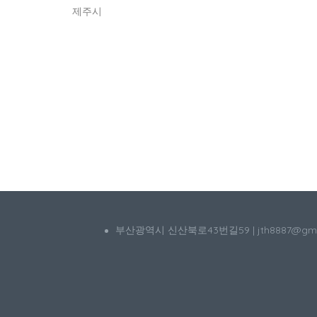
제주시
부산광역시 신산북로43번길59 | jth8887@g