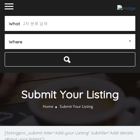
What
Where
Submit Your Listing
Home
Submit Your Listing
[listingpro_submit title=”Add your Listing” subtitle=”Add details
about your listing”]