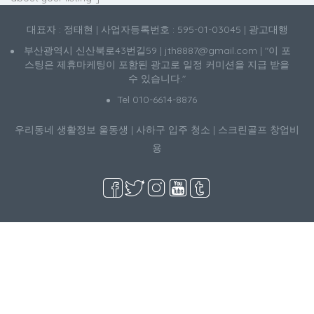
대표자 : 정태현 | 사업자등록번호 : 595-01-03045 | 광고대행
부산광역시 신산북로43번길59 | jth8887@gmail.com | "이 포
스팅은 제휴마케팅이 포함된 광고로 일정 커미션을 지급 받을
수 있습니다."
Tel 010-6614-8876
우리동네 생활정보
울동생
|
사하구 입주 청소
|
스크린골프 창업비
용