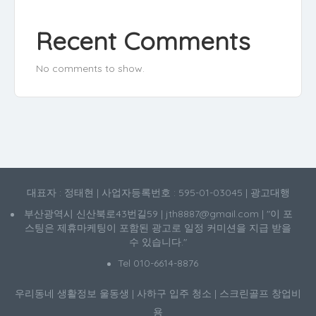
Recent Comments
No comments to show.
대표자 : 정태현 | 사업자등록번호 : 595-01-03045 | 광고대행
부산광역시 신산북로43번길59 | jth8887@gmail.com | "이 포
스팅은 제휴마케팅이 포함된 광고로 일정 커미션을 지급 받을
수 있습니다."
Tel 010-6614-8876
우리동네 생활정보
울동생
|
사하구 입주 청소
|
스크린골프 창업비
용