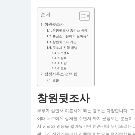
순서
창원뒷조사
창원뒷조사 흥신소 비용
흥신소비용이 비싼이유?
창원뒷조사 기간
뒷조사 진행 방법
포렌식
잠복
차량
도보
탐정사무소 선택 팁!
결론
창원뒷조사
부부가 살면서 이혼하게 되는 경우는 다양합니다. 그
이때 서로에게 상처를 주면서 까지 끝장보는 분들이 
서 신뢰와 믿음을 쌓아왔건만 한순간에 무너뜨리는 
뿐 더러 상간소송까지 진행하여 법으로 응징하시는 분