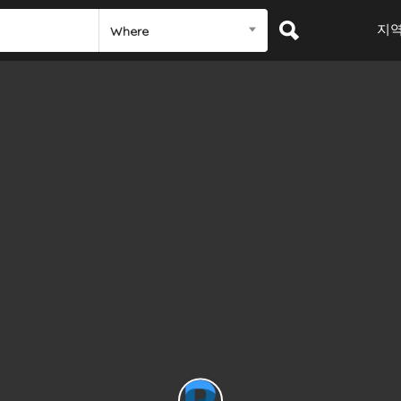
지
Where