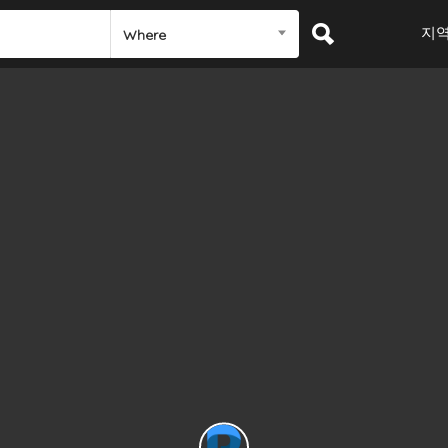
지
Where