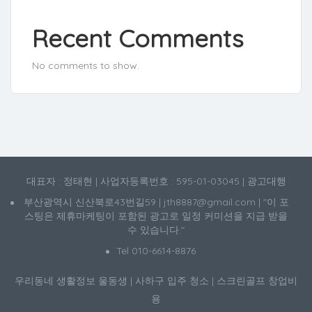
Recent Comments
No comments to show.
대표자 : 정태현 | 사업자등록번호 : 595-01-03045 | 광고대행
부산광역시 신산북로43번길59 | jth8887@gmail.com | "이 포
스팅은 제휴마케팅이 포함된 광고로 일정 커미션을 지급 받을
수 있습니다."
Tel 010-6614-8876
우리동네 생활정보
울동생
|
사하구 입주 청소
|
스크린골프 창업비
용