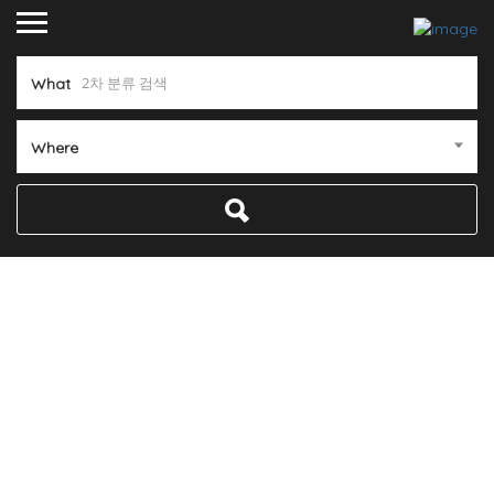
What
Where