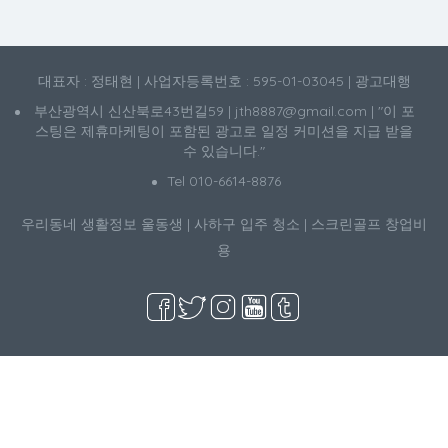
대표자 : 정태현 | 사업자등록번호 : 595-01-03045 | 광고대행
부산광역시 신산북로43번길59 | jth8887@gmail.com | "이 포
스팅은 제휴마케팅이 포함된 광고로 일정 커미션을 지급 받을
수 있습니다."
Tel 010-6614-8876
우리동네 생활정보
울동생
|
사하구 입주 청소
|
스크린골프 창업비
용