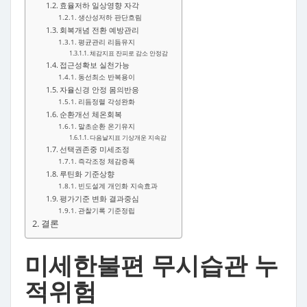
효율저하 일상영향 자각
생산성저하 판단흐림
회복개념 전환 예방관리
평균관리 리듬유지
체감지표 잔피로 감소 안정감
접근성확보 실천가능
동선최소 반복용이
자율신경 안정 몸의반응
리듬정렬 각성완화
순환개선 체온회복
말초순환 온기유지
다음날지표 기상개운 지속감
선택권존중 미세조정
즉각조정 체감증폭
루틴화 기준상향
빈도설계 개인화 지속효과
평가기준 변화 결과중심
관찰기록 기준정립
결론
미세한불편 무시습관 누
적위험