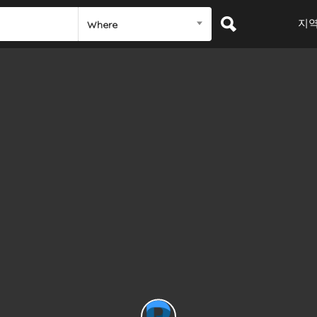
지
Where