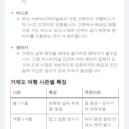
다.
버스로
부산 서부버스터미널에서 거제 고현까지 직행버스가
약 1시간 간격으로 운행됩니다. 고현에서 해금강 방향
으로 가는 버스도 있으나 배차 간격이 길기 때문에 렌
터카를 이용하는 것이 더 편리합니다.
렌터카
거제도 남부 해안을 제대로 즐기려면 렌터카가 필수입
니다. 고현 버스터미널 인근에 여러 렌터카 업체가 있
으며 도로 사정은 전반적으로 양호하지만 해금강 인근
일부 구간은 경사가 있어 주의가 필요합니다.
거제도 여행 시즌별 특징
시즌
특징
추천이유
봄 3~5월
온화한 날씨 유채
꽃 풍경 + 성수기
꽃, 벚꽃
전 여유로움
여름 6~8월
덥고 습함 성수기
바다 풍경 절정 단
숙소 예약 필수