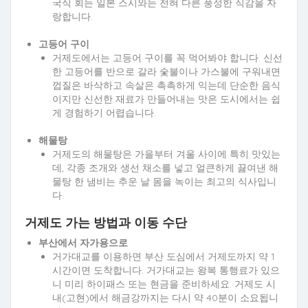
국식 회는 일본 스시와는 전혀 다른 풍성한 식감을 자
랑합니다.
고등어 구이
거제도에서는 고등어 구이를 꼭 먹어봐야 합니다. 신선
한 고등어를 반으로 갈라 숯불이나 가스불에 구워내면
껍질은 바삭하고 속살은 촉촉하게 익는데 단순한 음식
이지만 신선한 재료가 만들어내는 맛은 도시에서는 쉽
게 경험하기 어렵습니다.
해물탕
거제도의 해물탕은 가을부터 겨울 사이에 특히 맛있는
데, 각종 조개와 생선 채소를 넣고 얼큰하게 끓여낸 해
물탕 한 냄비는 추운 날 몸을 녹이는 최고의 식사입니
다.
거제도 가는 방법과 이동 수단
부산에서 자가용으로
거가대교를 이용하면 부산 도심에서 거제도까지 약 1
시간이면 도착합니다. 거가대교는 왕복 통행료가 있으
니 미리 하이패스 또는 현금을 준비하세요. 거제도 시
내(고현)에서 해금강까지는 다시 약 40분이 소요됩니