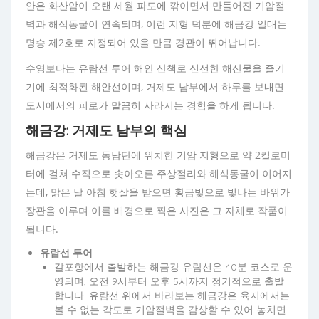
안은 화산암이 오랜 세월 파도에 깎이면서 만들어진 기암절
벽과 해식동굴이 연속되며, 이런 지형 덕분에 해금강 일대는
명승 제2호로 지정되어 있을 만큼 경관이 뛰어납니다.
수영보다는 유람선 투어 해안 산책로 신선한 해산물을 즐기
기에 최적화된 해안선이며, 거제도 남부에서 하루를 보내면
도시에서의 피로가 말끔히 사라지는 경험을 하게 됩니다.
해금강: 거제도 남부의 핵심
해금강은 거제도 동남단에 위치한 기암 지형으로 약 2킬로미
터에 걸쳐 수직으로 솟아오른 주상절리와 해식동굴이 이어지
는데, 맑은 날 아침 햇살을 받으면 황금빛으로 빛나는 바위가
장관을 이루며 이를 배경으로 찍은 사진은 그 자체로 작품이
됩니다.
유람선 투어
갈포항에서 출발하는 해금강 유람선은 40분 코스로 운
영되며, 오전 9시부터 오후 5시까지 정기적으로 출발
합니다. 유람선 위에서 바라보는 해금강은 육지에서는
볼 수 없는 각도로 기암절벽을 감상할 수 있어 놓치면