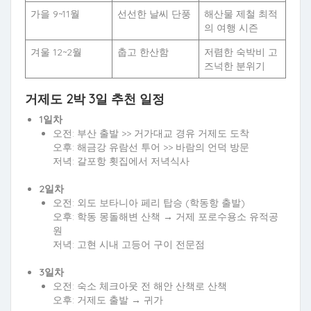
가을 9~11월
선선한 날씨 단풍
해산물 제철 최적
의 여행 시즌
겨울 12~2월
춥고 한산함
저렴한 숙박비 고
즈넉한 분위기
거제도 2박 3일 추천 일정
1일차
오전: 부산 출발 >> 거가대교 경유 거제도 도착
오후: 해금강 유람선 투어 >> 바람의 언덕 방문
저녁: 갈포항 횟집에서 저녁식사
2일차
오전: 외도 보타니아 페리 탑승 (학동항 출발)
오후: 학동 몽돌해변 산책 → 거제 포로수용소 유적공
원
저녁: 고현 시내 고등어 구이 전문점
3일차
오전: 숙소 체크아웃 전 해안 산책로 산책
오후: 거제도 출발 → 귀가