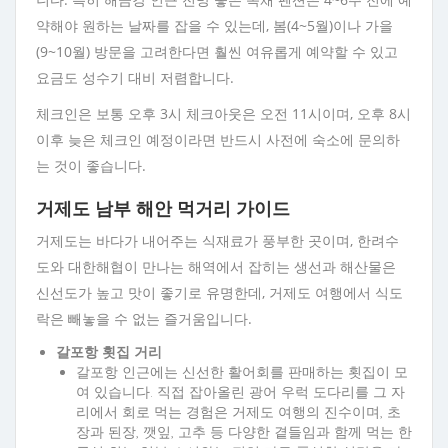
약해야 원하는 날짜를 잡을 수 있는데, 봄(4~5월)이나 가을
(9~10월) 방문을 고려한다면 훨씬 여유롭게 예약할 수 있고
요금도 성수기 대비 저렴합니다.
체크인은 보통 오후 3시 체크아웃은 오전 11시이며, 오후 8시
이후 늦은 체크인 예정이라면 반드시 사전에 숙소에 문의하
는 것이 좋습니다.
거제도 남부 해안 먹거리 가이드
거제도는 바다가 내어주는 식재료가 풍부한 곳이며, 한려수
도와 대한해협이 만나는 해역에서 잡히는 생선과 해산물은
신선도가 높고 맛이 좋기로 유명한데, 거제도 여행에서 식도
락은 빼놓을 수 없는 즐거움입니다.
갈포항 횟집 거리
갈포항 인근에는 신선한 활어회를 판매하는 횟집이 모
여 있습니다. 직접 잡아올린 광어 우럭 도다리를 그 자
리에서 회로 먹는 경험은 거제도 여행의 진수이며, 초
장과 된장, 깻잎, 고추 등 다양한 곁들임과 함께 먹는 한