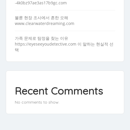
-4k0bz97ae3as17b9gc.com
불륜 현장 조사에서 흔한 오해
www.clearwaterdreaming.com
가족 문제로 탐정을 찾는 이유
https://eyeseeyoudetective.com 이 말하는 현실적 선
택
Recent Comments
No comments to show.