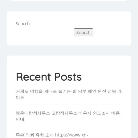
Search
Search
Recent Posts
거제도 여행을 제대로 즐기는 법 남부 해안 완전 정복 가
이드
해운대탐정사무소 고탐정사무소 배우자 외도조사 비용
안내
특수 의뢰 유형 소개 https://www.xn-