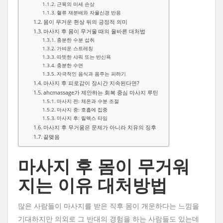
근육의 미세 손상
혈류 재분배와 자율신경 반응
몸이 무거운 현상 뒤의 긍정적 의미
마사지 후 몸이 무거울 때의 올바른 대처법
충분한 수분 섭취
가벼운 스트레칭
따뜻한 샤워 또는 반신욕
충분한 수면
자극적인 음식과 음주는 피하기
마사지 후 피로감이 장시간 지속된다면?
ahcmassage가 제안하는 회복 중심 마사지 루틴
마사지 전: 체온과 수분 조절
마사지 중: 호흡에 집중
마사지 후: 릴렉스 타임
마사지 후 무거움은 문제가 아니라 치유의 징후
끝맺음
마사지 후 몸이 무거워
지는 이유 대처방법
많은 사람들이 마사지를 받은 직후 몸이 개운하다는 느낌을
기대하지만 의외로 그 반대의 경험을 하는 사람들도 있는데