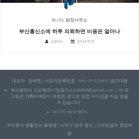
BLOG
,
탐정사무소
부산흥신소에 하루 의뢰하면 비용은 얼마나
admin
2024-11-11
대표자 : 정태현 | 사업자등록번호 : 595-01-03045 | 광고대행
부산광역시 신산북로43번길59 | jth8887@gmail.com | "이 포
스팅은 제휴마케팅이 포함된 광고로 일정 커미션을 지급 받을
수 있습니다."
Tel 010-6614-8876
우리동네 생활정보
울동생
|
사하구 입주 청소
|
스크린골프 창업비
용