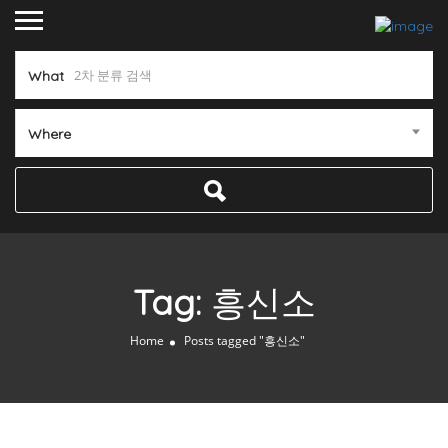
What
Where
Tag:
흥신소
Home
Posts tagged "흥신소"