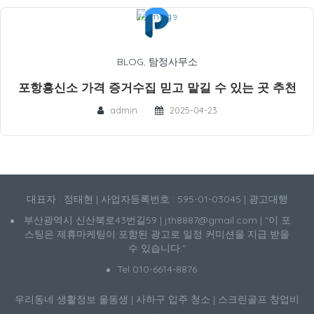
BLOG
,
탐정사무소
포항흥신소 가격 증거수집 믿고 맡길 수 있는 곳 추천
admin
2025-04-23
대표자 : 정태현 | 사업자등록번호 : 595-01-03045 | 광고대행
부산광역시 신산북로43번길59 | jth8887@gmail.com | "이 포
스팅은 제휴마케팅이 포함된 광고로 일정 커미션을 지급 받을
수 있습니다."
Tel 010-6614-8876
우리동네 생활정보
울동생
|
사하구 입주 청소
|
스크린골프 창업비