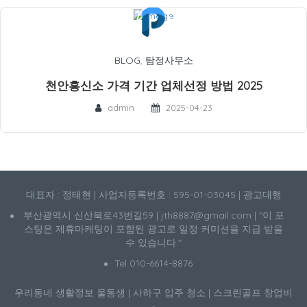
BLOG
,
탐정사무소
천안흥신소 가격 기간 업체선정 방법 2025
admin
2025-04-23
대표자 : 정태현 | 사업자등록번호 : 595-01-03045 | 광고대행
부산광역시 신산북로43번길59 | jth8887@gmail.com | "이 포
스팅은 제휴마케팅이 포함된 광고로 일정 커미션을 지급 받을
수 있습니다."
Tel 010-6614-8876
우리동네 생활정보
울동생
|
사하구 입주 청소
|
스크린골프 창업비