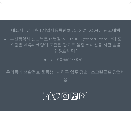
대표자 : 정태현 | 사업자등록번호 : 595-01-03045 | 광고대행
부산광역시 신산북로43번길59 | jth8887@gmail.com | "이 포
스팅은 제휴마케팅이 포함된 광고로 일정 커미션을 지급 받을
수 있습니다."
Tel 010-6614-8876
우리동네 생활정보
울동생
|
사하구 입주 청소
|
스크린골프 창업비
용