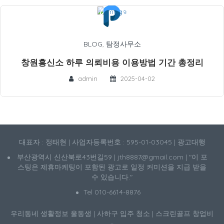
BLOG
,
탐정사무소
창원흥신소 하루 의뢰비용 이용방법 기간 총정리
admin
2025-04-02
대표자 : 정태현 | 사업자등록번호 : 595-01-03045 | 광고대행
부산광역시 신산북로43번길59 | jth8887@gmail.com | "이 포
스팅은 제휴마케팅이 포함된 광고로 일정 커미션을 지급 받을
수 있습니다."
Tel 010-6614-8876
우리동네 생활정보
울동생
|
사하구 입주 청소
|
스크린골프 창업비