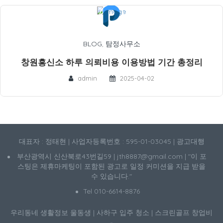
BLOG
,
탐정사무소
창원흥신소 하루 의뢰비용 이용방법 기간 총정리
admin
2025-04-02
대표자 : 정태현 | 사업자등록번호 : 595-01-03045 | 광고대행
부산광역시 신산북로43번길59 | jth8887@gmail.com | "이 포
스팅은 제휴마케팅이 포함된 광고로 일정 커미션을 지급 받을
수 있습니다."
Tel 010-6614-8876
우리동네 생활정보
울동생
|
사하구 입주 청소
|
스크린골프 창업비