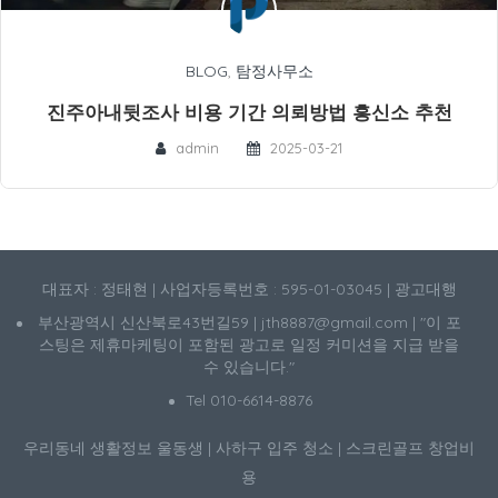
BLOG
,
탐정사무소
진주아내뒷조사 비용 기간 의뢰방법 흥신소 추천
admin
2025-03-21
대표자 : 정태현 | 사업자등록번호 : 595-01-03045 | 광고대행
부산광역시 신산북로43번길59 | jth8887@gmail.com | "이 포
스팅은 제휴마케팅이 포함된 광고로 일정 커미션을 지급 받을
수 있습니다."
Tel 010-6614-8876
우리동네 생활정보
울동생
|
사하구 입주 청소
|
스크린골프 창업비
용