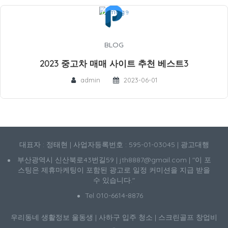
BLOG
2023 중고차 매매 사이트 추천 베스트3
admin
2023-06-01
대표자 : 정태현 | 사업자등록번호 : 595-01-03045 | 광고대행
부산광역시 신산북로43번길59 | jth8887@gmail.com | "이 포
스팅은 제휴마케팅이 포함된 광고로 일정 커미션을 지급 받을
수 있습니다."
Tel 010-6614-8876
우리동네 생활정보
울동생
|
사하구 입주 청소
|
스크린골프 창업비