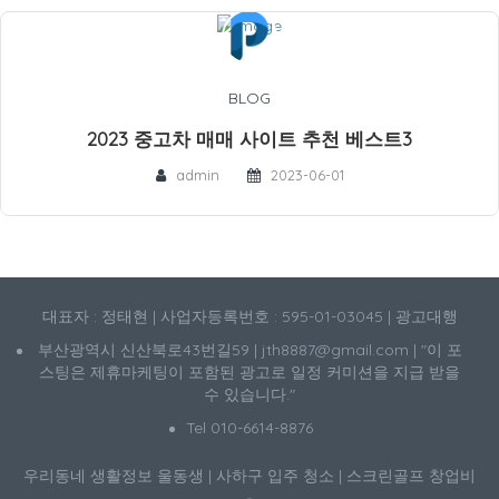
BLOG
2023 중고차 매매 사이트 추천 베스트3
admin
2023-06-01
대표자 : 정태현 | 사업자등록번호 : 595-01-03045 | 광고대행
부산광역시 신산북로43번길59 | jth8887@gmail.com | "이 포
스팅은 제휴마케팅이 포함된 광고로 일정 커미션을 지급 받을
수 있습니다."
Tel 010-6614-8876
우리동네 생활정보
울동생
|
사하구 입주 청소
|
스크린골프 창업비