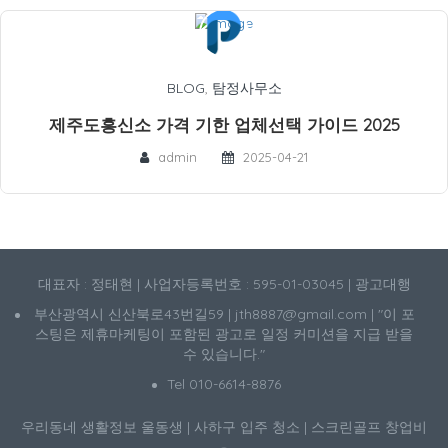
BLOG
,
탐정사무소
제주도흥신소 가격 기한 업체선택 가이드 2025
admin
2025-04-21
대표자 : 정태현 | 사업자등록번호 : 595-01-03045 | 광고대행
부산광역시 신산북로43번길59 | jth8887@gmail.com | "이 포
스팅은 제휴마케팅이 포함된 광고로 일정 커미션을 지급 받을
수 있습니다."
Tel 010-6614-8876
우리동네 생활정보
울동생
|
사하구 입주 청소
|
스크린골프 창업비