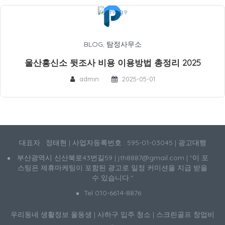
BLOG
,
탐정사무소
울산흥신소 뒷조사 비용 이용방법 총정리 2025
admin
2025-05-01
대표자 : 정태현 | 사업자등록번호 : 595-01-03045 | 광고대행
부산광역시 신산북로43번길59 | jth8887@gmail.com | "이 포
스팅은 제휴마케팅이 포함된 광고로 일정 커미션을 지급 받을
수 있습니다."
Tel 010-6614-8876
우리동네 생활정보
울동생
|
사하구 입주 청소
|
스크린골프 창업비