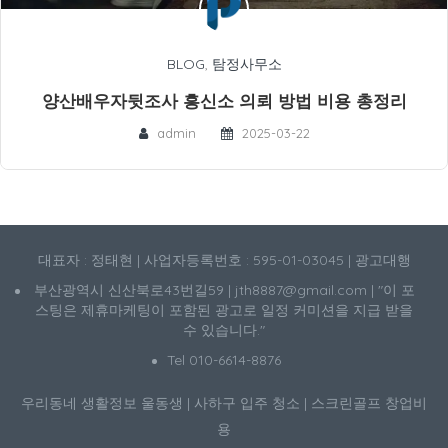
BLOG
,
탐정사무소
양산배우자뒷조사 흥신소 의뢰 방법 비용 총정리
admin
2025-03-22
대표자 : 정태현 | 사업자등록번호 : 595-01-03045 | 광고대행
부산광역시 신산북로43번길59 | jth8887@gmail.com | "이 포
스팅은 제휴마케팅이 포함된 광고로 일정 커미션을 지급 받을
수 있습니다."
Tel 010-6614-8876
우리동네 생활정보
울동생
|
사하구 입주 청소
|
스크린골프 창업비
용