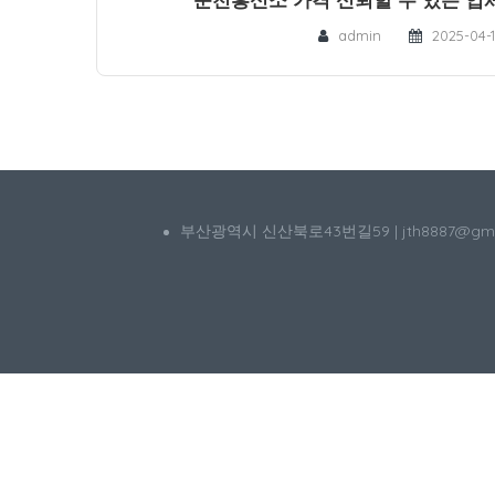
admin
2025-04-
부산광역시 신산북로43번길59 | jth8887@g