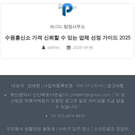
BLOG
,
탐정사무소
수원흥신소 가격 신뢰할 수 있는 업체 선정 가이드 2025
admin
2025-04-18
대표자 : 정태현 | 사업자등록번호 : 595-01-03045 | 광고대행
부산광역시 신산북로43번길59 | jth8887@gmail.com | "이 포
스팅은 제휴마케팅이 포함된 광고로 일정 커미션을 지급 받을
수 있습니다."
Tel 010-6614-8876
우리동네 생활정보
울동생
|
사하구 입주 청소
|
스크린골프 창업비