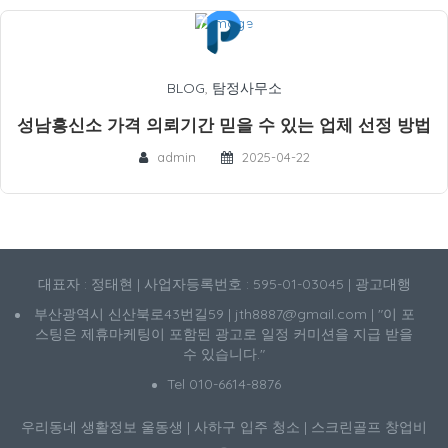
BLOG
,
탐정사무소
성남흥신소 가격 의뢰기간 믿을 수 있는 업체 선정 방법
admin
2025-04-22
대표자 : 정태현 | 사업자등록번호 : 595-01-03045 | 광고대행
부산광역시 신산북로43번길59 | jth8887@gmail.com | "이 포
스팅은 제휴마케팅이 포함된 광고로 일정 커미션을 지급 받을
수 있습니다."
Tel 010-6614-8876
우리동네 생활정보
울동생
|
사하구 입주 청소
|
스크린골프 창업비