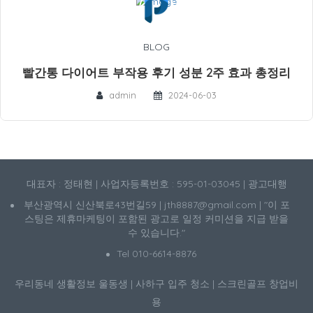
BLOG
빨간통 다이어트 부작용 후기 성분 2주 효과 총정리
admin
2024-06-03
대표자 : 정태현 | 사업자등록번호 : 595-01-03045 | 광고대행
부산광역시 신산북로43번길59 | jth8887@gmail.com | "이 포
스팅은 제휴마케팅이 포함된 광고로 일정 커미션을 지급 받을
수 있습니다."
Tel 010-6614-8876
우리동네 생활정보
울동생
|
사하구 입주 청소
|
스크린골프 창업비
용