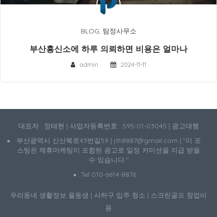
BLOG
,
탐정사무소
부산흥신소에 하루 의뢰하면 비용은 얼마나
admin
2024-11-11
대표자 : 정태현 | 사업자등록번호 : 595-01-03045 | 광고대행
부산광역시 신산북로43번길59 | jth8887@gmail.com | "이 포
스팅은 제휴마케팅이 포함된 광고로 일정 커미션을 지급 받을
수 있습니다."
Tel 010-6614-8876
우리동네 생활정보
울동생
|
사하구 입주 청소
|
스크린골프 창업비
용