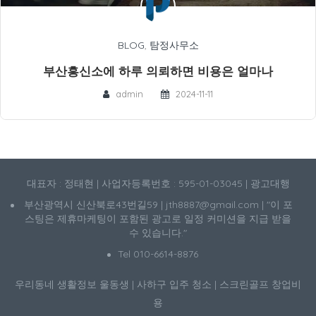
BLOG
,
탐정사무소
부산흥신소에 하루 의뢰하면 비용은 얼마나
admin
2024-11-11
대표자 : 정태현 | 사업자등록번호 : 595-01-03045 | 광고대행
부산광역시 신산북로43번길59 | jth8887@gmail.com | "이 포
스팅은 제휴마케팅이 포함된 광고로 일정 커미션을 지급 받을
수 있습니다."
Tel 010-6614-8876
우리동네 생활정보
울동생
|
사하구 입주 청소
|
스크린골프 창업비
용