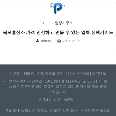
BLOG
,
탐정사무소
목포흥신소 가격 안전하고 믿을 수 있는 업체 선택가이드
admin
2025-04-19
대표자 : 정태현 | 사업자등록번호 : 595-01-03045 | 광고대행
부산광역시 신산북로43번길59 | jth8887@gmail.com | "이 포
스팅은 제휴마케팅이 포함된 광고로 일정 커미션을 지급 받을
수 있습니다."
Tel 010-6614-8876
우리동네 생활정보
울동생
|
사하구 입주 청소
|
스크린골프 창업비