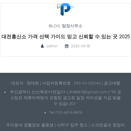
BLOG
,
탐정사무소
대전흥신소 가격 선택 가이드 믿고 신뢰할 수 있는 곳 2025
admin
2025-04-18
대표자 : 정태현 | 사업자등록번호 : 595-01-03045 | 광고대행
부산광역시 신산북로43번길59 | jth8887@gmail.com | "이 포
스팅은 제휴마케팅이 포함된 광고로 일정 커미션을 지급 받을
수 있습니다."
Tel 010-6614-8876
우리동네 생활정보
울동생
|
사하구 입주 청소
|
스크린골프 창업비