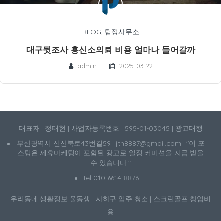
BLOG
,
탐정사무소
대구뒷조사 흥신소의뢰 비용 얼마나 들어갈까
admin
2025-03-22
대표자 : 정태현 | 사업자등록번호 : 595-01-03045 | 광고대행
부산광역시 신산북로43번길59 | jth8887@gmail.com | "이 포
스팅은 제휴마케팅이 포함된 광고로 일정 커미션을 지급 받을
수 있습니다."
Tel 010-6614-8876
우리동네 생활정보
울동생
|
사하구 입주 청소
|
스크린골프 창업비
용