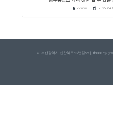
admin
2025-04-
부산광역시 신산북로43번길59 | jth8887@g