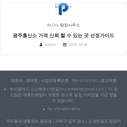
BLOG
,
탐정사무소
광주흥신소 가격 신뢰 할 수 있는 곳 선정가이드
admin
2025-04-18
대표자 : 정태현 | 사업자등록번호 : 595-01-03045 | 광고대행
부산광역시 신산북로43번길59 | jth8887@gmail.com | "이 포
스팅은 제휴마케팅이 포함된 광고로 일정 커미션을 지급 받을
수 있습니다."
Tel 010-6614-8876
우리동네 생활정보
울동생
|
사하구 입주 청소
|
스크린골프 창업비