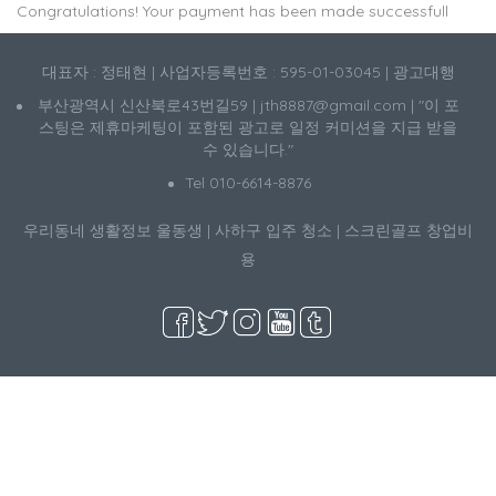
Congratulations! Your payment has been made successfull
대표자 : 정태현 | 사업자등록번호 : 595-01-03045 | 광고대행
부산광역시 신산북로43번길59 | jth8887@gmail.com | "이 포
스팅은 제휴마케팅이 포함된 광고로 일정 커미션을 지급 받을
수 있습니다."
Tel 010-6614-8876
우리동네 생활정보
울동생
|
사하구 입주 청소
|
스크린골프 창업비
용