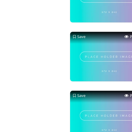
Save
Save