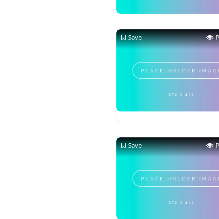
Save
Save