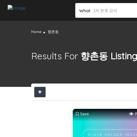
What
Home
향촌동
Results For
향촌동
Listin
Save