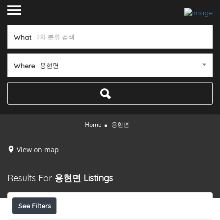
What
용현면
Where
Home
용현면
View on map
Results For
용현면
Listings
See Filters