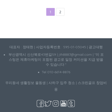
1
2
대표자 : 정태현 | 사업자등록번호 : 595-01-03045 | 광고대행
부산광역시 신산북로43번길59 | jth8887@gmail.com | "이 포
스팅은 제휴마케팅이 포함된 광고로 일정 커미션을 지급 받을
수 있습니다."
Tel 010-6614-8876
우리동네 생활정보
울동생
|
사하구 입주 청소
|
스크린골프 창업비
용