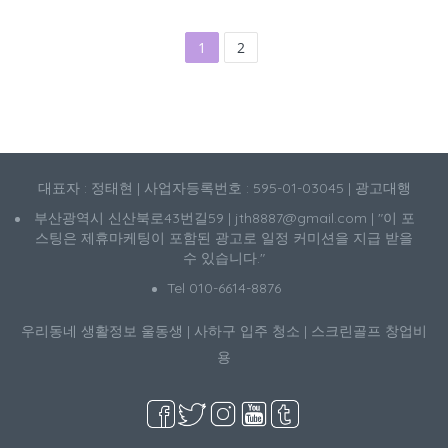
1
2
대표자 : 정태현 | 사업자등록번호 : 595-01-03045 | 광고대행
부산광역시 신산북로43번길59 | jth8887@gmail.com | "이 포
스팅은 제휴마케팅이 포함된 광고로 일정 커미션을 지급 받을
수 있습니다."
Tel 010-6614-8876
우리동네 생활정보
울동생
|
사하구 입주 청소
|
스크린골프 창업비
용