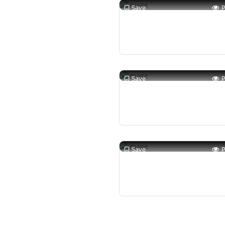
Save
Save
Save