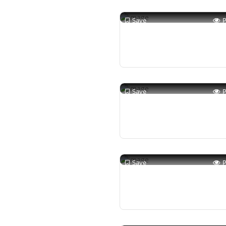
Save
Save
Save