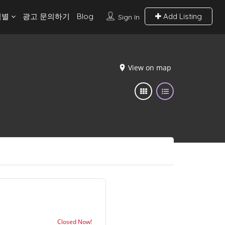
역별
광고 문의하기
Blog
Add Listing
Sign In
View on map
Closed Now!