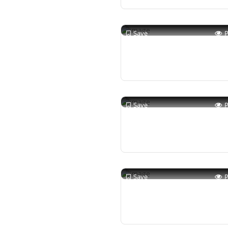
Save
Save
Save