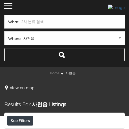
What
사천읍
Where
Home
사천읍
View on map
Results For
사천읍
Listings
See Filters