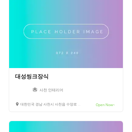
대성씽크장식
사천 인테리어
대한민국 경남 사천시 사천읍 수양로 45
Open Now~