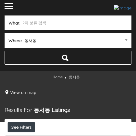
What
동서동
Where
Home
동서동
View on map
Results For
동서동
Listings
See Filters