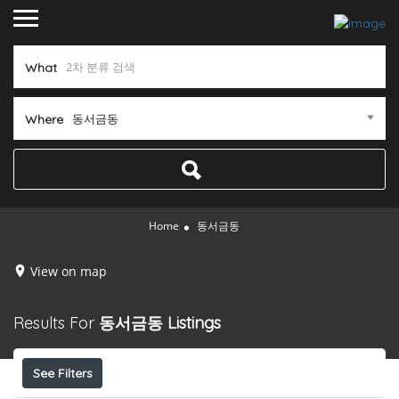
What
동서금동
Where
Home
동서금동
View on map
Results For
동서금동
Listings
See Filters