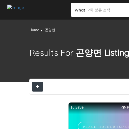
What
Home
곤양면
Results For
곤양면
Listin
Save