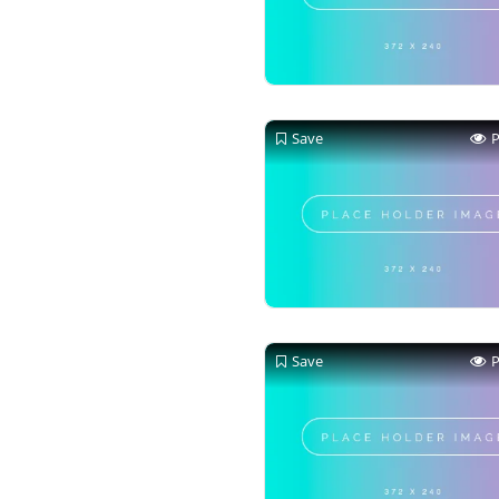
Save
Save