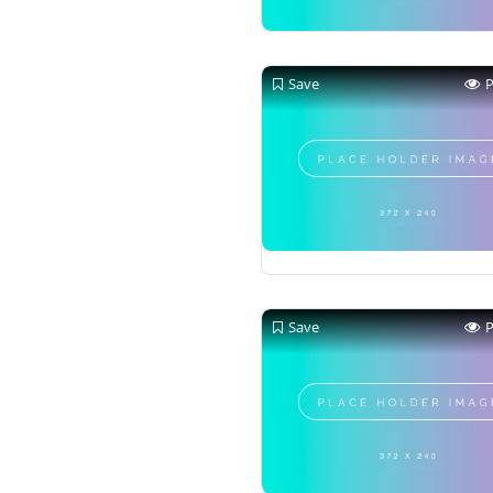
Save
Save