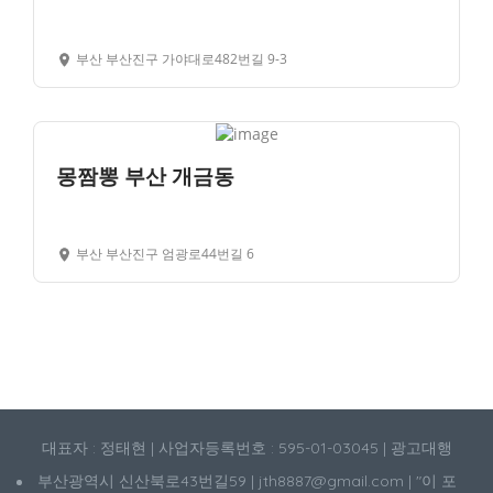
부산 부산진구 가야대로482번길 9-3
몽짬뽕 부산 개금동
부산 부산진구 엄광로44번길 6
대표자 : 정태현 | 사업자등록번호 : 595-01-03045 | 광고대행
부산광역시 신산북로43번길59 | jth8887@gmail.com | "이 포