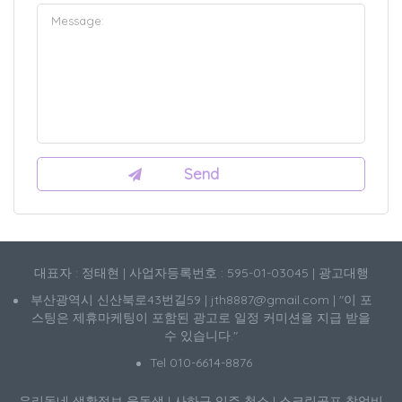
대표자 : 정태현 | 사업자등록번호 : 595-01-03045 | 광고대행
부산광역시 신산북로43번길59 | jth8887@gmail.com | "이 포
스팅은 제휴마케팅이 포함된 광고로 일정 커미션을 지급 받을
수 있습니다."
Tel 010-6614-8876
우리동네 생활정보
울동생
|
사하구 입주 청소
|
스크린골프 창업비