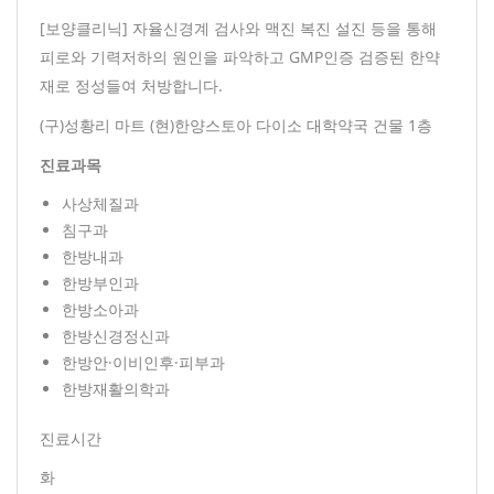
[보양클리닉] 자율신경계 검사와 맥진 복진 설진 등을 통해
피로와 기력저하의 원인을 파악하고 GMP인증 검증된 한약
재로 정성들여 처방합니다.
(구)성황리 마트 (현)한양스토아 다이소 대학약국 건물 1층
진료과목
사상체질과
침구과
한방내과
한방부인과
한방소아과
한방신경정신과
한방안·이비인후·피부과
한방재활의학과
진료시간
화